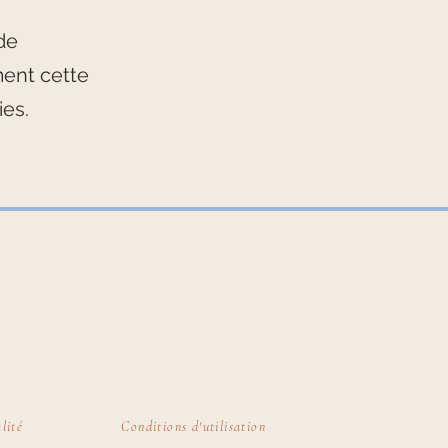
de
ment cette
ies.
Contact
Pauline de Malatinszky
06.83.01.21.59
pm.atelierplus@gmail.com
4 pl Jules Ferry, Lorient 56100
lité
Conditions d'utilisation