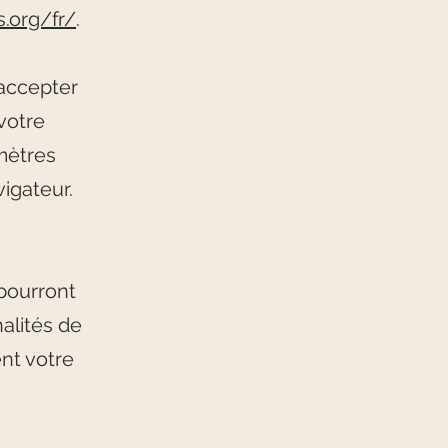
.org/fr/
.
'accepter
votre
mètres
igateur.
 pourront
alités de
nt votre