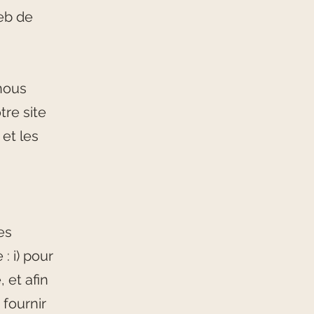
web de
 nous
tre site
et les
es
: i) pour
 et afin
 fournir