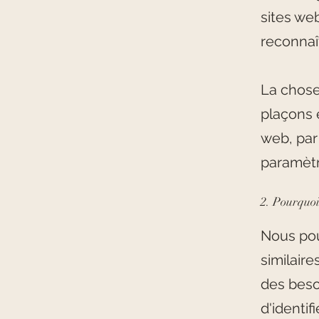
sites we
reconnaît
La chose
plaçons e
web, par
paramètr
2. Pourquoi
Nous pou
similaire
des besoi
d'identif