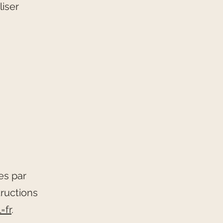
liser
es par
tructions
=fr
.