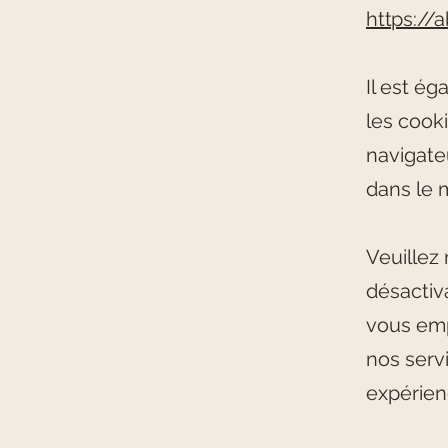
https://
Il est é
les cook
navigate
dans le
Veuillez
désactiv
vous emp
nos serv
expérienc