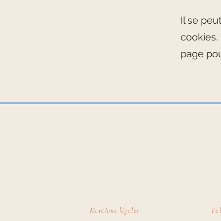
Il se pe
cookies.
page pou
Atelier plus
Agence d'architecture d'intérieur
& de décoration, pour les
professionnels et les particuliers
Lorient et alentours
Mentions légales
Pol