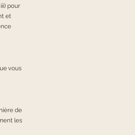
ii) pour
t et
ience
que vous
nière de
ment les